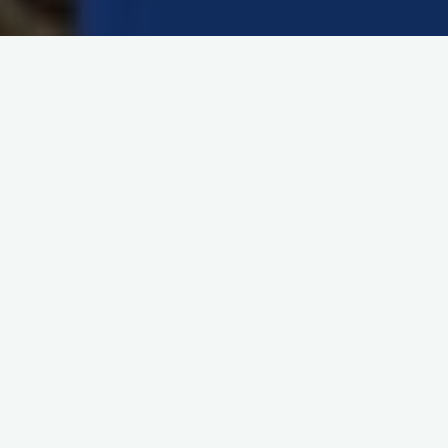
Les Petits Chanteurs de Grenoble ouvrent un nouveau groupe
pour ls débutants à la rentrée en Septembre !
Qui peut s’inscrire au chœur ?
Les garçons et filles à partir de 8 ans, et jusqu’à 18. Il existent
des groupes pour les primaires, les collégiens, et les lycéens.
Une répétition semaine, plus week-ends, camps, concerts, etc.
Une belle activité pour qui aime chanter !
Détails (horaires, conditions, etc.) :
contacter le chef de choeur