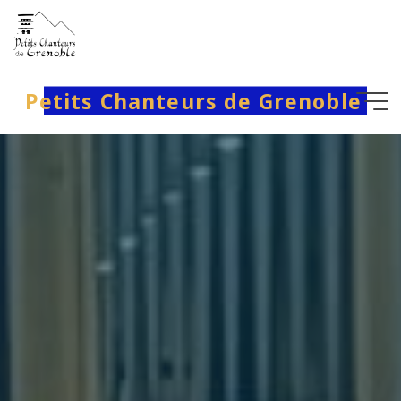
Aller
au
contenu
Petits Chanteurs de Grenoble