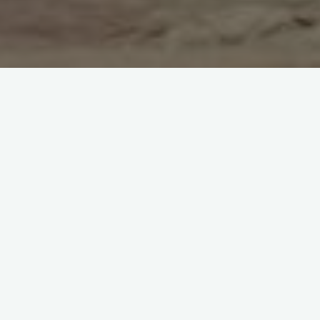
Invités par la paroisse St Jean à Grenoble, le chœur des
étudiants des Petits Chanteurs a donné un concert à l’église St
Jean dimanche 4 Février, pour soutenir le projet de rénovation
de l’orgue. Composé d’actuels et anciens choristes des Petits
Chanteurs, ce nouveau petit chœur s’est réuni pour l’occasion,
après avoir passé un week-end de travail à l’abbaye de Triors,
dans la Drome. Ce groupe se concentre surtout sur la musique
a capella (Rheinberger, Jenkins, Gjeilo, Victoria, Lassus, etc.)