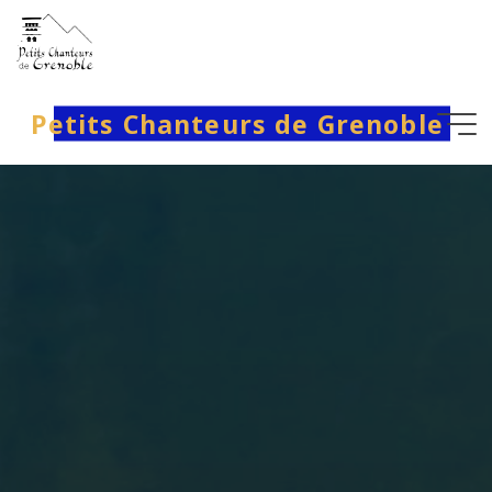
Aller
au
contenu
Petits Chanteurs de Grenoble