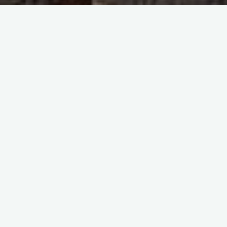
Faut-il avoir de l’expérience musicale pour intégrer la
maîtrise ?
Aucune formation particulière n’est exigée au moment de
l’inscription. L’essentiel est la joie de chanter en groupe et la
motivation pour un travail approfondi, et bien sûr la
disponibilité de participer régulièrement aux répétitions.
Dans le groupe des plus jeunes beaucoup de temps est
consacré à l’apprentissage des bases du chant et de la
musique en général. Pour rejoindre directement un groupe des
plus avancés, quelques expériences en musique ou la capacité