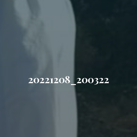
20221208_200322