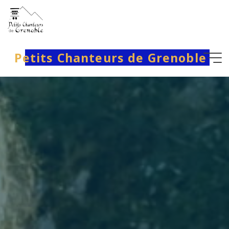
Aller
au
contenu
Petits Chanteurs de Grenoble