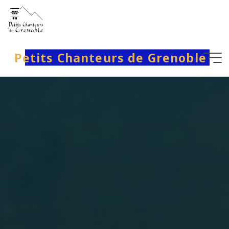
Aller
au
contenu
Petits Chanteurs de Grenoble