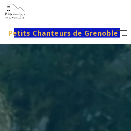
Aller
au
contenu
Petits Chanteurs de Grenoble