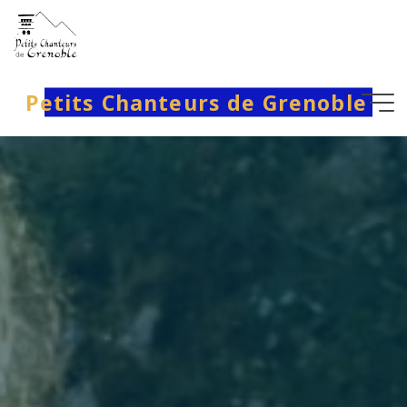
Aller
au
contenu
Petits Chanteurs de Grenoble