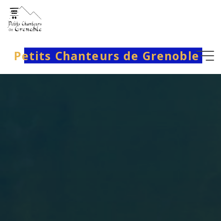
Aller
au
contenu
Petits Chanteurs de Grenoble