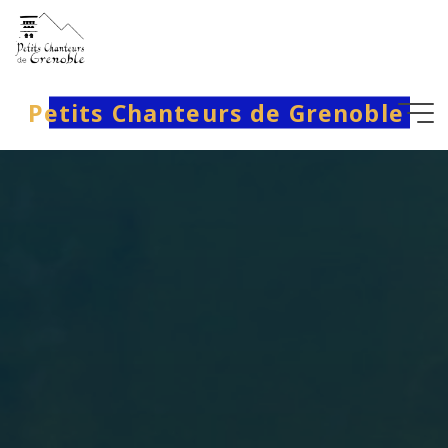
Aller
au
contenu
Petits Chanteurs de Grenoble