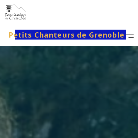
Aller
au
contenu
Petits Chanteurs de Grenoble