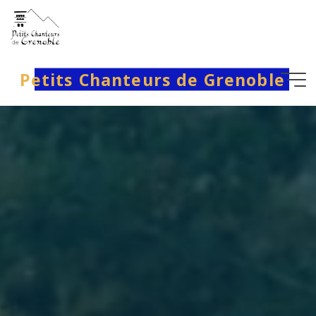
Aller
au
contenu
Petits Chanteurs de Grenoble