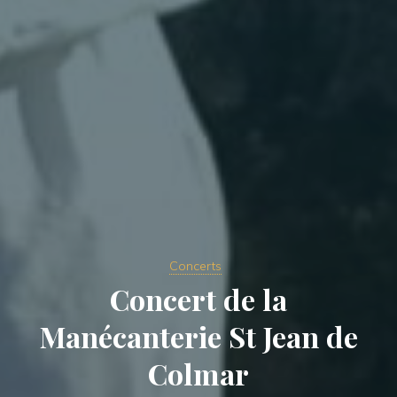
Concerts
Concert de la
Manécanterie St Jean de
Colmar