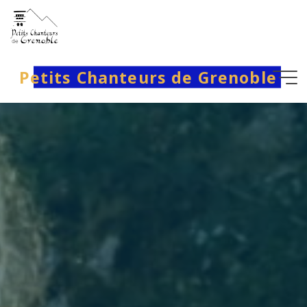
Aller
au
contenu
Petits Chanteurs de Grenoble