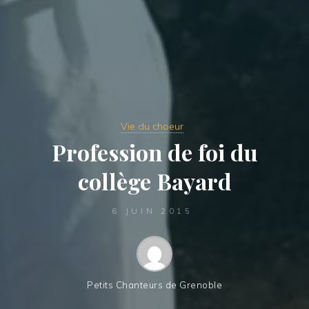
Vie du choeur
Profession de foi du
collège Bayard
6 JUIN 2015
Petits Chanteurs de Grenoble